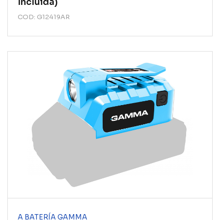
Incluida)
COD: G12419AR
A BATERÍA GAMMA