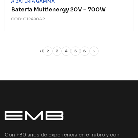
A BATERÍA GAMMA
Batería Multienergy 20V – 700W
COD: G12490AR
‹
1
2
3
4
5
6
›
Con +30 años de experiencia en el rubro y con