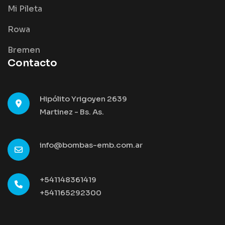
Mi Pileta
Rowa
Bremen
Contacto
Hipólito Yrigoyen 2639
Martinez - Bs. As.
info@bombas-emb.com.ar
+541148361419
+541165292300