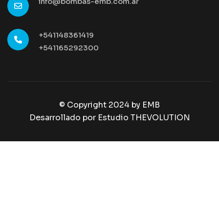
info@bombas-emb.com.ar
+541148361419
+541165292300
© Copyright 2024 by
EMB
Desarrollado por Estudio THEVOLUTION