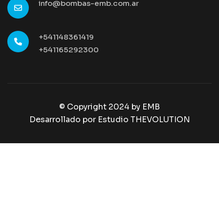
info@bombas-emb.com.ar
+541148361419
+541165292300
© Copyright 2024 by
EMB
Desarrollado por Estudio THEVOLUTION