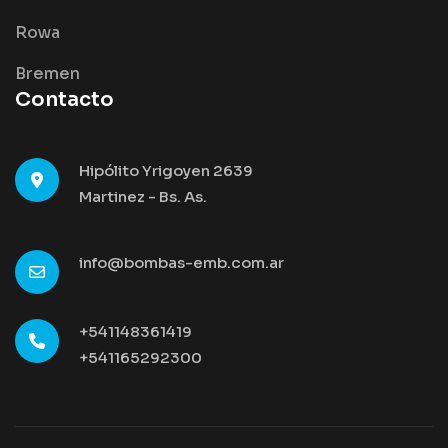
Rowa
Bremen
Contacto
Hipólito Yrigoyen 2639
Martinez - Bs. As.
info@bombas-emb.com.ar
+541148361419
+541165292300